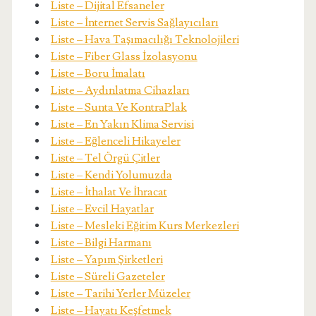
Liste – Dijital Efsaneler
Liste – İnternet Servis Sağlayıcıları
Liste – Hava Taşımacılığı Teknolojileri
Liste – Fiber Glass İzolasyonu
Liste – Boru İmalatı
Liste – Aydınlatma Cihazları
Liste – Sunta Ve KontraPlak
Liste – En Yakın Klima Servisi
Liste – Eğlenceli Hikayeler
Liste – Tel Örgü Çitler
Liste – Kendi Yolumuzda
Liste – İthalat Ve İhracat
Liste – Evcil Hayatlar
Liste – Mesleki Eğitim Kurs Merkezleri
Liste – Bilgi Harmanı
Liste – Yapım Şirketleri
Liste – Süreli Gazeteler
Liste – Tarihi Yerler Müzeler
Liste – Hayatı Keşfetmek