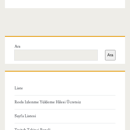
Birincil
Yan
Ara
Ara
Menü
Liste
Reels Izlenme Yükleme Hilesi Ücretsiz
Sayfa Listesi
Twitch Takipçi Paneli