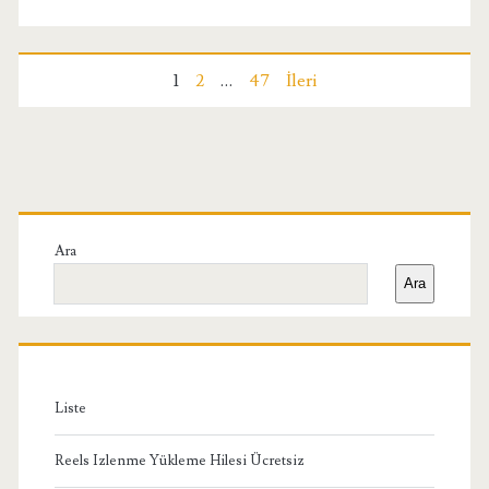
Yazı
1
2
…
47
İleri
sayfalaması
Birincil
Yan
Ara
Ara
Menü
Liste
Reels Izlenme Yükleme Hilesi Ücretsiz