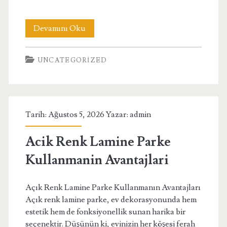
Kumar
Devamını Oku
Ve
UNCATEGORIZED
Maddi
Baski
Tarih: Ağustos 5, 2026 Yazar:
admin
Acik Renk Lamine Parke
Kullanmanin Avantajlari
Açık Renk Lamine Parke Kullanmanın Avantajları
Açık renk lamine parke, ev dekorasyonunda hem
estetik hem de fonksiyonellik sunan harika bir
seçenektir. Düşünün ki, evinizin her köşesi ferah