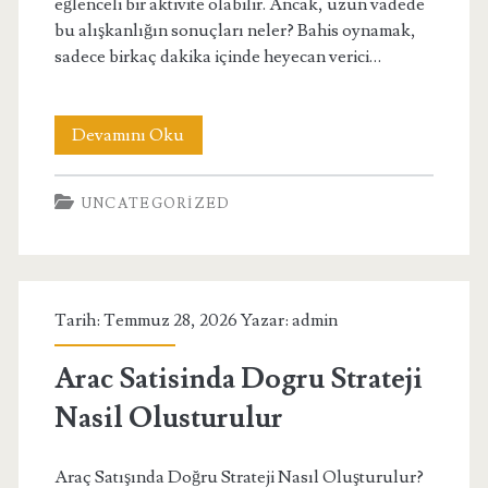
eğlenceli bir aktivite olabilir. Ancak, uzun vadede
bu alışkanlığın sonuçları neler? Bahis oynamak,
sadece birkaç dakika içinde heyecan verici…
Bahis
Devamını Oku
Oynamanin
UNCATEGORIZED
Uzun
Vadeli
Sonuclari
Tarih: Temmuz 28, 2026 Yazar:
admin
Nelerdir
Arac Satisinda Dogru Strateji
Nasil Olusturulur
Araç Satışında Doğru Strateji Nasıl Oluşturulur?