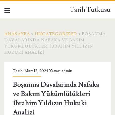
Tarih Tutkusu
ANASAYFA
>
UNCATEGORIZED
>
BOŞANMA
DAVALARINDA NAFAKA VE BAKIM
YÜKÜMLÜLÜKLERI İBRAHIM YILDIZIN
HUKUKI ANALIZI
Tarih: Mart 12, 2024 Yazar:
admin
Boşanma Davalarında Nafaka
ve Bakım Yükümlülükleri
İbrahim Yıldızın Hukuki
Analizi