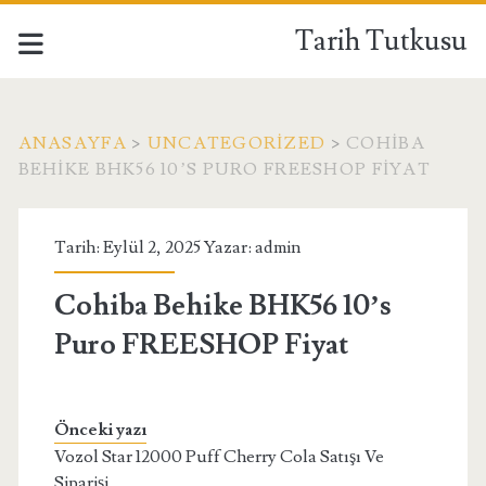
Tarih Tutkusu
ANASAYFA
>
UNCATEGORIZED
>
COHIBA
BEHIKE BHK56 10’S PURO FREESHOP FIYAT
Tarih: Eylül 2, 2025 Yazar:
admin
Cohiba Behike BHK56 10’s
Puro FREESHOP Fiyat
Önceki yazı
Vozol Star 12000 Puff Cherry Cola Satışı Ve
Siparişi