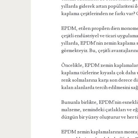
yıllarda giderek artan popülaritesi 
kaplama çeşitlerinden ne farkı var? G
EPDM, etilen propilen dien monomer
çeşitli endüstriyel ve ticari uygula
yıllarda, EPDM'nin zemin kaplama se
görmekteyiz. Bu, çeşitli avantajlar
Öncelikle, EPDM zemin kaplamaları
kaplama türlerine kıyasla çok daha
renk solmalarına karşı son derece di
kalan alanlarda tercih edilmesini sağ
Bununla birlikte, EPDM'nin esnekliğ
malzeme, zemindeki çatlakları ve eği
düzgün bir yüzey oluşturur ve her tü
EPDM zemin kaplamalarının montajı