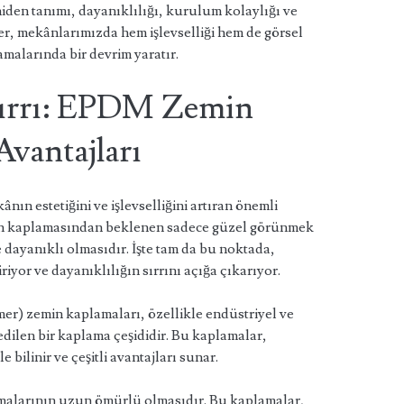
en tanımı, dayanıklılığı, kurulum kolaylığı ve
likler, mekânlarımızda hem işlevselliği hem de görsel
lamalarında bir devrim yaratır.
Sırrı: EPDM Zemin
Avantajları
ın estetiğini ve işlevselliğini artıran önemli
min kaplamasından beklenen sadece güzel görünmek
dayanıklı olmasıdır. İşte tam da bu noktada,
or ve dayanıklılığın sırrını açığa çıkarıyor.
) zemin kaplamaları, özellikle endüstriyel ve
 edilen bir kaplama çeşididir. Bu kaplamalar,
 bilinir ve çeşitli avantajları sunar.
malarının uzun ömürlü olmasıdır. Bu kaplamalar,