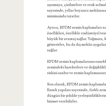
aşınmaya, çizilmelere ve renk solmala
sayesinde, yıllar boyunca mekânınız
minimumda tutarlar.
Ayrıca, EPDM zemin kaplamaları suy
özellikleri, özellikle endüstriyel t
büyük bir avantaj sağlar. Yağmura, ka
gösterirler, bu da dış mekân uygulam
sağlar.
EPDM zemin kaplamalarının esnekliğ
zemindeki hareketlere ve değişiklikl
riskini azaltır ve zemin kaplamasını
Son olarak, EPDM zemin kaplamalar
Esnek yapıları sayesinde, farklı zem
düzgün bir şekilde yerleştirildikler
hizmet verebilirler.