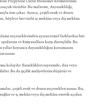
ylene Propylene Diene Monomer kelimelerinin
 kauçuk türüdür. Bu malzeme, dayanıklılığı,
yla öne çıkar. Ayrıca, çeşitli renk ve desen
nar, böylece her türlü iç mekâna veya dış mekâna
ama seçeneklerinden ayıran temel farklardan biri
ışınlarına ve kimyasallara karşı dirençlidir. Bu
 yıllar boyunca dayanıklılığını korumasını
züm sunar.
u kolaydır. Esneklikleri sayesinde, düz veya
rler. Bu da işçilik maliyetlerini düşürür ve
ar, çeşitli renk ve desen seçenekleri sunar. Bu,
sağlar ve iç mekân veya dış mekânı estetik açıdan