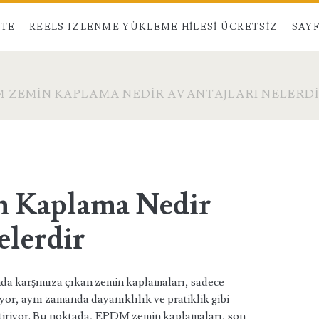
STE
REELS IZLENME YÜKLEME HILESI ÜCRETSIZ
SAYF
 ZEMIN KAPLAMA NEDIR AVANTAJLARI NELERD
 Kaplama Nedir
elerdir
nda karşımıza çıkan zemin kaplamaları, sadece
or, aynı zamanda dayanıklılık ve pratiklik gibi
etiriyor. Bu noktada, EPDM zemin kaplamaları, son