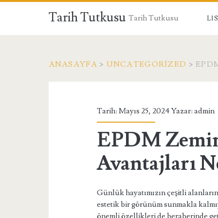
Tarih Tutkusu
Tarih Tutkusu
LI
ANASAYFA
>
UNCATEGORIZED
>
EPDM
Tarih: Mayıs 25, 2024 Yazar:
admin
EPDM Zemin
Avantajları N
Günlük hayatımızın çeşitli alanları
estetik bir görünüm sunmakla kalmıy
önemli özellikleri de beraberinde g