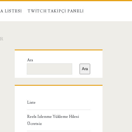
A LISTESI
TWITCH TAKIPÇI PANELI
IR
Birincil
Ara
Yan
Ara
Menü
Liste
Reels Izlenme Yükleme Hilesi
Ücretsiz