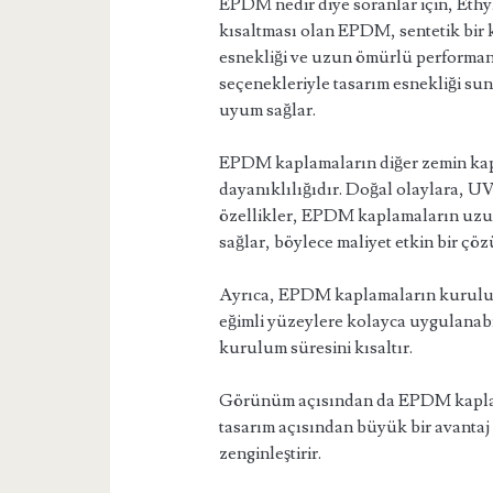
EPDM nedir diye soranlar için, Eth
kısaltması olan EPDM, sentetik bir
esnekliği ve uzun ömürlü performansı
seçenekleriyle tasarım esnekliği su
uyum sağlar.
EPDM kaplamaların diğer zemin kapl
dayanıklılığıdır. Doğal olaylara, UV 
özellikler, EPDM kaplamaların uzun
sağlar, böylece maliyet etkin bir çö
Ayrıca, EPDM kaplamaların kurulum
eğimli yüzeylere kolayca uygulanabili
kurulum süresini kısaltır.
Görünüm açısından da EPDM kaplamal
tasarım açısından büyük bir avantaj 
zenginleştirir.