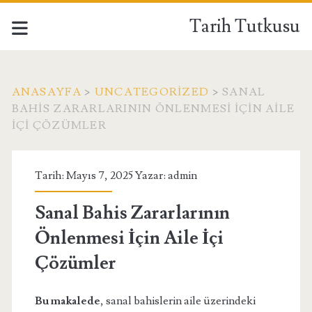
Tarih Tutkusu
ANASAYFA
>
UNCATEGORIZED
>
SANAL
BAHIS ZARARLARININ ÖNLENMESI İÇIN AILE
İÇI ÇÖZÜMLER
Tarih: Mayıs 7, 2025 Yazar:
admin
Sanal Bahis Zararlarının
Önlenmesi İçin Aile İçi
Çözümler
Bu makalede
, sanal bahislerin aile üzerindeki