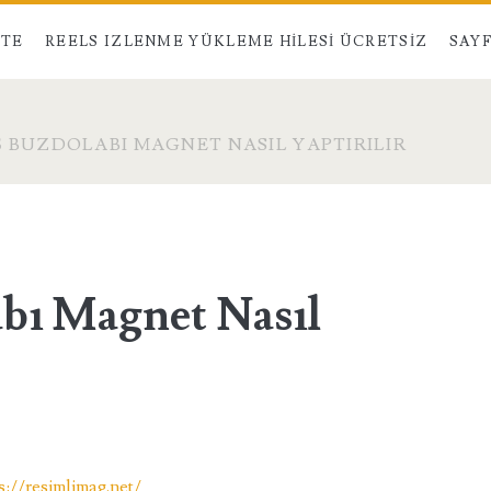
STE
REELS IZLENME YÜKLEME HILESI ÜCRETSIZ
SAYF
Ş BUZDOLABI MAGNET NASIL YAPTIRILIR
abı Magnet Nasıl
s://resimlimag.net/