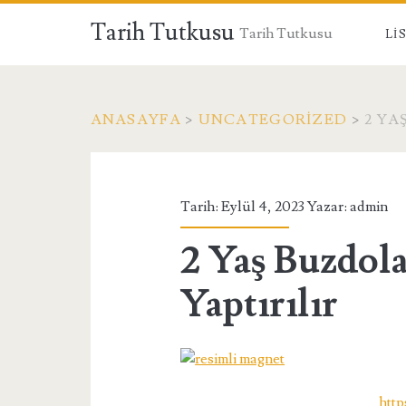
Tarih Tutkusu
Tarih Tutkusu
LI
ANASAYFA
>
UNCATEGORIZED
>
2 YA
Tarih: Eylül 4, 2023 Yazar:
admin
2 Yaş Buzdol
Yaptırılır
http