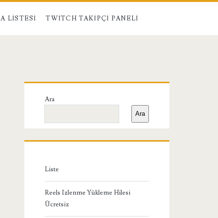
A LISTESI
TWITCH TAKIPÇI PANELI
Birincil
Ara
Yan
Ara
Menü
Liste
Reels Izlenme Yükleme Hilesi
Ücretsiz