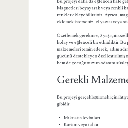
Bu projeyi daha da eğlenceli hale get
Magnetleri boyayarak veya renkli k
renkler ekleyebilirsiniz. Ayrıca, ma
eklemek isterseniz, el yazısı veya sti
Özetlemek gerekirse, 2 yaş için öze
kolay ve eğlenceli bir etkinliktir. B
malzemeleri temin ederek, adım adım
gücünü destekleyen özelleştirilmiş m
hem de çocuğunuzun odasını süsleye
Gerekli Malzeme
Bu projeyi gerçekleştirmek için ihtiy
gibidir:
Mıknatıs levhaları
Karton veya tahta