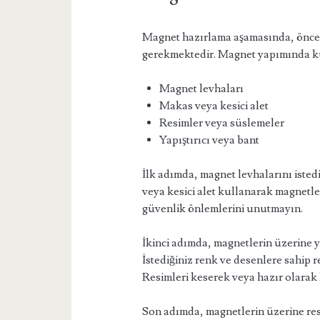
Magnet hazırlama aşamasında, öncel
gerekmektedir. Magnet yapımında ku
Magnet levhaları
Makas veya kesici alet
Resimler veya süslemeler
Yapıştırıcı veya bant
İlk adımda, magnet levhalarını iste
veya kesici alet kullanarak magnetler
güvenlik önlemlerini unutmayın.
İkinci adımda, magnetlerin üzerine ya
İstediğiniz renk ve desenlere sahip r
Resimleri keserek veya hazır olarak 
Son adımda, magnetlerin üzerine resi