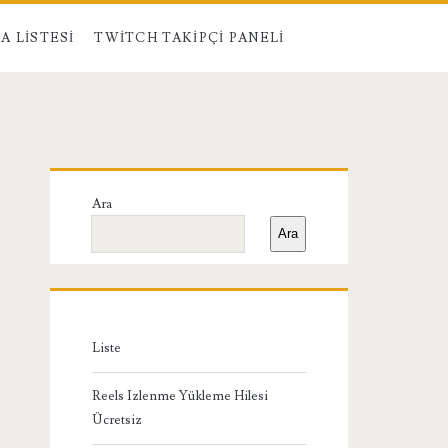
A LISTESI
TWITCH TAKIPÇI PANELI
Birincil
Ara
Yan
Ara
Menü
Liste
Reels Izlenme Yükleme Hilesi
Ücretsiz