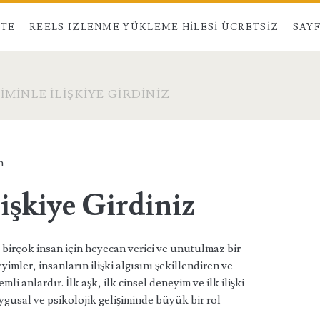
STE
REELS IZLENME YÜKLEME HILESI ÜCRETSIZ
SAYF
KIMINLE İLIŞKIYE GIRDINIZ
n
lişkiye Girdiniz
u, birçok insan için heyecan verici ve unutulmaz bir
neyimler, insanların ilişki algısını şekillendiren ve
li anlardır. İlk aşk, ilk cinsel deneyim ve ilk ilişki
ygusal ve psikolojik gelişiminde büyük bir rol