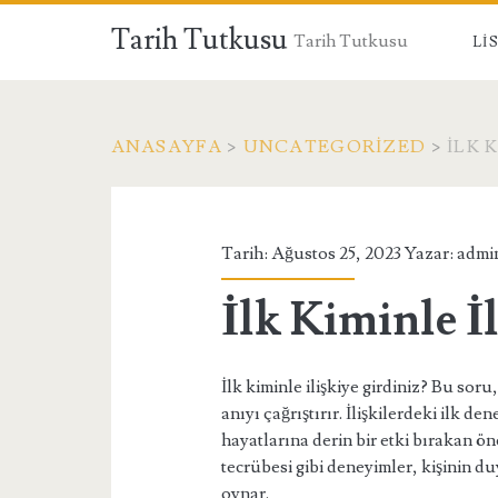
Tarih Tutkusu
Tarih Tutkusu
LI
ANASAYFA
>
UNCATEGORIZED
>
İLK 
Tarih: Ağustos 25, 2023 Yazar:
admi
İlk Kiminle İ
İlk kiminle ilişkiye girdiniz? Bu sor
anıyı çağrıştırır. İlişkilerdeki ilk de
hayatlarına derin bir etki bırakan önem
tecrübesi gibi deneyimler, kişinin du
oynar.