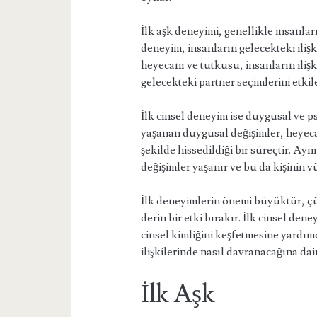
İlk aşk deneyimi, genellikle insanlar
deneyim, insanların gelecekteki ilişki
heyecanı ve tutkusu, insanların ilişki
gelecekteki partner seçimlerini etkile
İlk cinsel deneyim ise duygusal ve 
yaşanan duygusal değişimler, heyec
şekilde hissedildiği bir süreçtir. A
değişimler yaşanır ve bu da kişinin vü
İlk deneyimlerin önemi büyüktür, çünk
derin bir etki bırakır. İlk cinsel den
cinsel kimliğini keşfetmesine yardımc
ilişkilerinde nasıl davranacağına dair
İlk Aşk